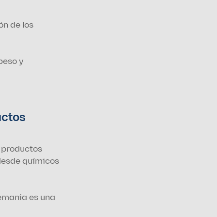
.
n de los 
eso y 
ctos 
 productos 
desde químicos 
emania es una 