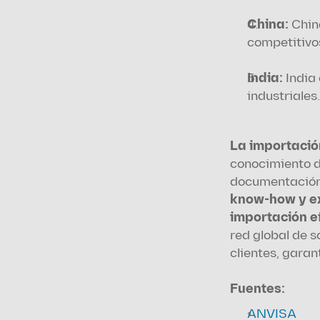
China: 
Chin
competitivo
India: 
India
industriales.
La importació
conocimiento de
documentación 
know-how y ex
importación ef
red global de s
clientes, gara
Fuentes:
ANVISA