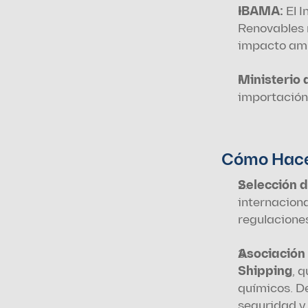
IBAMA:
 El 
Renovables 
impacto amb
Ministerio 
importación 
Cómo Hac
Selección d
internaciona
regulaciones
Asociación 
Shipping
, 
químicos. De
seguridad y