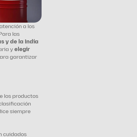
atención a los 
ara las 
 y de la India
ria y 
elegir 
ara garantizar 
e los productos 
asificación 
lice siempre 
n cuidados 