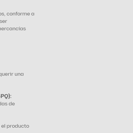
s, conforme a 
er 
mercancías 
uerir una 
Hoja de Información de Seguridad de Productos Químicos (FISPQ): 
as de 
el producto 