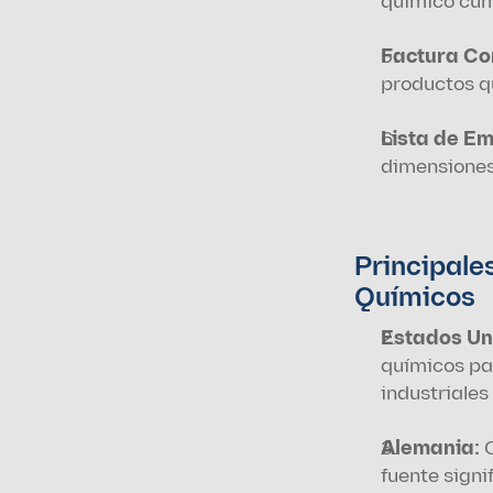
químico cump
Factura Co
productos q
Lista de E
dimensiones
Principales
Químicos
Estados Un
químicos pa
industriales
Alemania: 
fuente signi