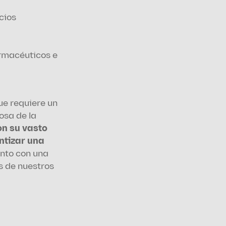
ios 
rmacéuticos e 
ue requiere un 
sa de la 
n su vasto 
tizar una 
nto con una 
 de nuestros 