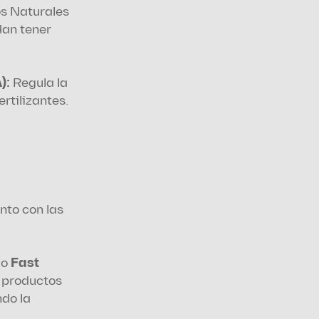
s Naturales 
an tener 
):
 Regula la 
rtilizantes.
to con las 
o 
Fast 
 productos 
do la 