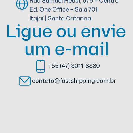
Rua Samuel Heusi, 579 – Centro
Ed. One Office – Sala 701
Itajaí | Santa Catarina
Ligue ou envie 
um e-mail
+55 (47) 3011-8880
contato@fastshipping.com.br