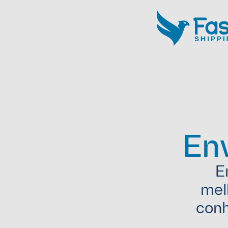
En
E
mel
conh