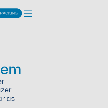
TRACKING
gem
r 
zer 
r as 